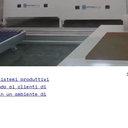
sistemi produttivi
ndo ai clienti di
in un ambiente di