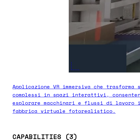
Applicazione VR immersiva che trasforma 
complessi in spazi interattivi, consente
esplorare macchinari e flussi di lavoro 
fabbrica virtuale fotorealistico.
CAPABILITIES
(3)