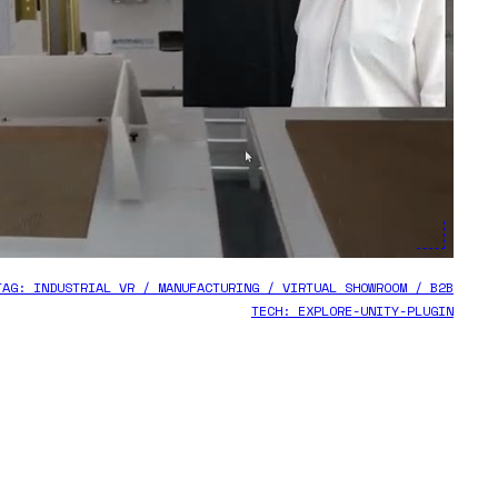
TAG:
INDUSTRIAL VR / MANUFACTURING / VIRTUAL SHOWROOM / B2B
TECH:
EXPLORE-UNITY-PLUGIN