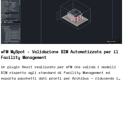
eFM MySpot - Validazione BIM Automatizzata per il
Facility Management
Un plugin Revit realizzato per eFM che valida i modelli
BIM rispetto agli standard di Facility Management ed
esporta pacchetti dati pronti per Archibus — riducendo i
tempi di audit manuale da giorni a secondi.