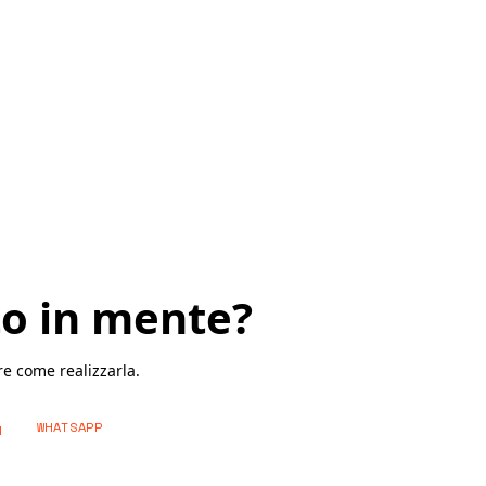
to in mente?
re come realizzarla.
WHATSAPP
M